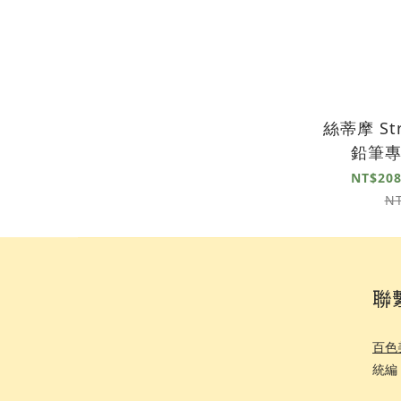
絲蒂摩 Str
鉛筆
NT$208
N
聯
百色
統編 