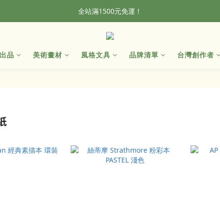
全站滿1500元免運！
全站滿1500元免運！
加入會員，首單輸入折扣碼NEWFROG，滿800現折50
出品
美術畫材
風格文具
品牌清單
台灣創作者
全站滿1500元免運！
紙