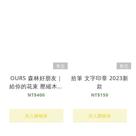
售完
售完
OURS 森林好朋友｜
拾筆 文字印章 2023新
給你的花束 壓縮木印
款
章組
NT$400
NT$150
加入購物車
加入購物車