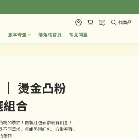
找商品
旅本寄畫
部落格首頁
常見問題
 ｜ 燙金凸粉
選組合
凸粉的季節！自製紅包春聯最有創意！
足不同需求。每組另贈紅包、方形春聯，
始創作！