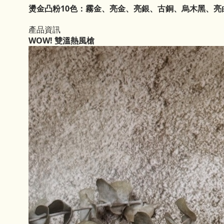
燙金凸粉10色：霧金、亮金、亮銀、古銅、烏木黑、
產品資訊
WOW! 雙溫熱風槍