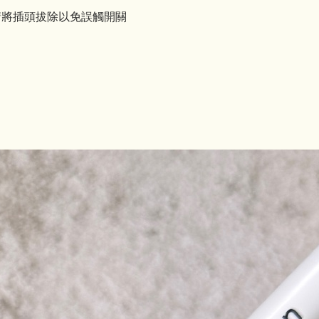
請將插頭拔除以免誤觸開關