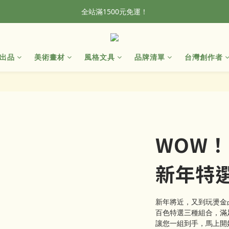
全站滿1500元免運！
加入會員，首單輸入折扣碼NEWFROG，滿800現折50
全站滿1500元免運！
出品
美術畫材
風格文具
品牌清單
台灣創作者
WOW！
新年特
新年將近，又到玩燙金
百色特選三種組合，滿
讓您一組到手，馬上開