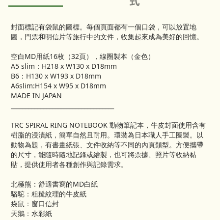
式
封面標記有袋鼠的圖標。每個頁面都有一個口袋，可以放置地
圖，門票和明信片等旅行中的文件，收集起來成為美好的回憶。
空白MD用紙16枚（32頁），線圈製本（金色）
A5 slim：H218 x W130 x D18mm
B6：H130 x W193 x D18mm
A6slim:H154 x W95 x D18mm
MADE IN JAPAN
___________________________________
TRC SPIRAL RING NOTEBOOK 動物筆記本，牛皮封面使用含有
樹脂的浸漬紙，簡單自然且耐用。環裝為日本職人手工圈製。以
動物為題，有書畫紙張、文件收納等不同的內頁類型。方便攜帶
的尺寸，能隨時隨地記錄或繪製，也可將票據、照片等收納黏
貼，提供使用者各種創作與記錄需求。
北極熊：舒適書寫的MD白紙
駱駝：粗糙紋理的牛皮紙
袋鼠：窗口信封
天鵝：水彩紙