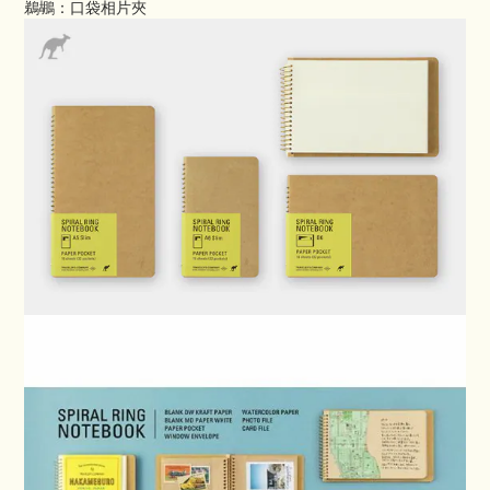
鵜鶘：口袋相片夾