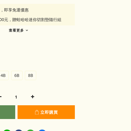
元，即享免運優惠
500元，贈蛙哈哈迷你切割墊隨行組
查看更多
4B
6B
8B
立即購買