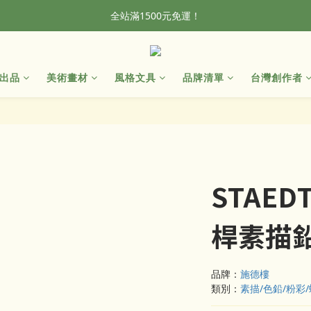
全站滿1500元免運！
全站滿1500元免運！
加入會員，首單輸入折扣碼NEWFROG，滿800現折50
出品
美術畫材
風格文具
品牌清單
台灣創作者
全站滿1500元免運！
STAED
桿素描
品牌：
施德樓
類別：
素描/色鉛/粉彩