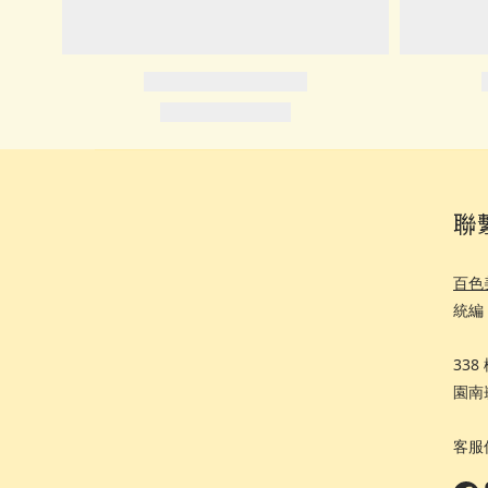
聯
百色
統編 
33
園南
客服信