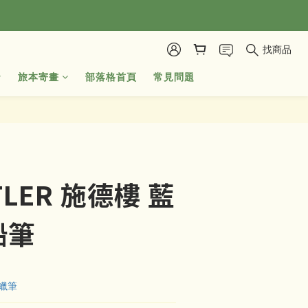
找商品
旅本寄畫
部落格首頁
常見問題
立即購買
TLER 施德樓 藍
鉛筆
/蠟筆