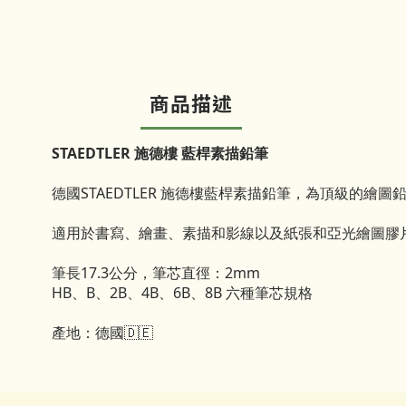
商品描述
STAEDTLER 施德樓 藍桿素描鉛筆
德國STAEDTLER 施德樓藍桿素描鉛筆，為頂級
適用於書寫、繪畫、素描和影線以及紙張和亞光繪圖膠片
筆長17.3公分，筆芯直徑：2mm
HB、B、2B、4B、6B、8B 六種筆芯規格
產地：德國🇩🇪