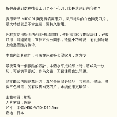
拆包裹還到處在找美工刀？不小心刀刃太長還割到內容物？
實用新品 MIDORI 陶瓷拆箱萬用刀，採用特殊的白色陶瓷刀片，
最大特點就是不會生鏽，更持久耐用。
外材質使用堅固的ABS+玻璃纖維，使用採180度開闔設計，好握
好用，隨開隨用，直徑五公分圓形，造型小巧可愛，附孔洞能繫
上鑰匙圈隨身攜帶。
本體內部具磁性，可吸在冰箱等金屬家具，超方便！
最後還有一個很酷的設計，本體水平抵於紙上時，將成為一枚
切，可裁切單張紙，作為文書、工藝使用也沒問題。
能文能武的陶瓷萬用刀，真的是家庭必須品！共有黑、墨綠、淺
褐三色可選，另有販售補充刀片，永續使用更環保～
主體材質：樹脂
刀片材質：陶瓷
尺寸：本體/H50×W50×D12.5mm
產地：日本