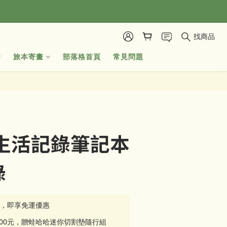
找商品
旅本寄畫
部落格首頁
常見問題
立即購買
x|生活記錄筆記本
錄
元，即享免運優惠
500元，贈蛙哈哈迷你切割墊隨行組