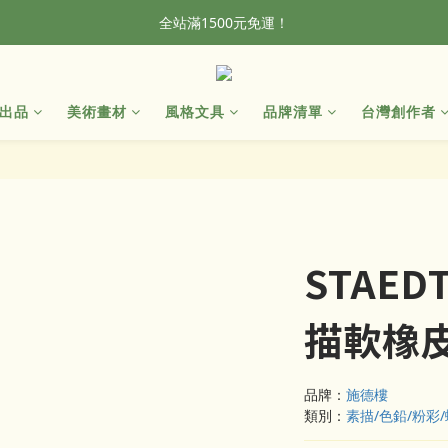
全站滿1500元免運！
全站滿1500元免運！
加入會員，首單輸入折扣碼NEWFROG，滿800現折50
出品
美術畫材
風格文具
品牌清單
台灣創作者
全站滿1500元免運！
STAED
描軟橡
品牌：
施德樓
類別：
素描/色鉛/粉彩