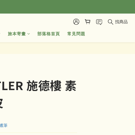
找商品
旅本寄畫
部落格首頁
常見問題
立即購買
TLER 施德樓 素
皮
/蠟筆