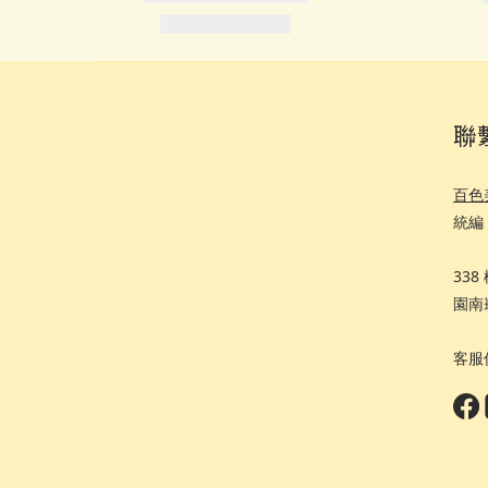
聯
百色
統編 
33
園南
客服信