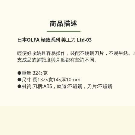
商品描述
日本OLFA 極致系列 美工刀 Ltd-03
輕便好收納且容易操作，裝配不銹鋼刀片，不易生銹。
支成品的鮮艷度與亮度都有些許不同。
●重量 32公克
●尺寸 長132×寬14×厚10mm
●材質 刀柄:ABS，軌道:不鏽鋼，刀片:不鏽鋼