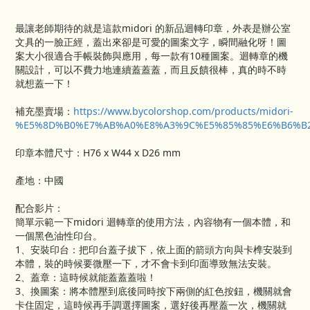
最讓老師期待的就是這款midori 的新品迴轉印章，外表是辦公室
文具的一臉正經，蓋出來卻是可愛的圖案文字，瞬間融化呀！圖
案大小很適合手帳裝飾與應用，每一款有10種圖案。迴轉章的機
關設計，可以不費力地連續蓋蓋蓋，而且反饋很棒，真的時不時
就想蓋一下！
補充墨賣場：
https://www.bycolorshop.com/products/midori-
%E5%8D%B0%E7%AB%A0%E8%A3%9C%E5%85%85%E6%B6%B
印章本體尺寸：H76 x W44 x D26 mm
產地：中國
配合影片：
簡單示範一下midori 迴轉章的使用方法，內容物有一個本體，和
一個黑色油性印台。
1、安裝印台：把印台蓋子拔下，依上面的箭頭方向與卡榫安裝到
本體，裝的時候要微壓一下，才不會卡到印面導致無法安裝。
2、蓋章：這時候就能蓋蓋蓋啦！
3、換圖案：將本體壓到底後同時按下兩側的紅色按鈕，機關就會
卡住固定，這時候再手調選擇圖案，選好後再壓蓋一次，機關就