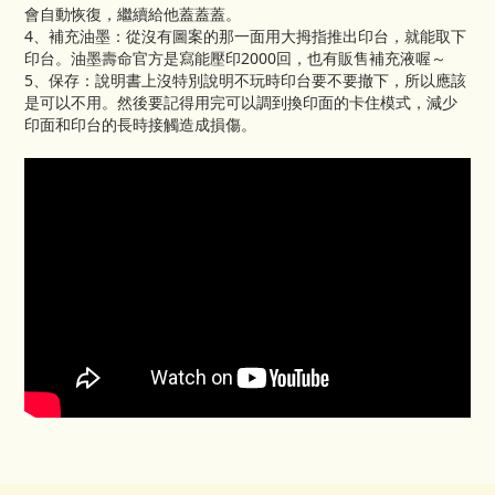
會自動恢復，繼續給他蓋蓋蓋。
4、補充油墨：從沒有圖案的那一面用大拇指推出印台，就能取下
印台。油墨壽命官方是寫能壓印2000回，也有販售補充液喔～
5、保存：說明書上沒特別說明不玩時印台要不要撤下，所以應該
是可以不用。然後要記得用完可以調到換印面的卡住模式，減少
印面和印台的長時接觸造成損傷。