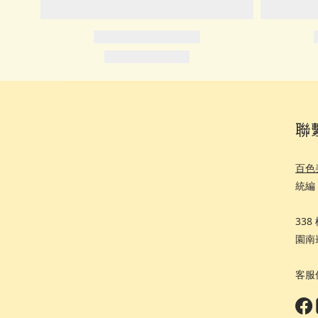
聯
百色
統編 
33
園南
客服信