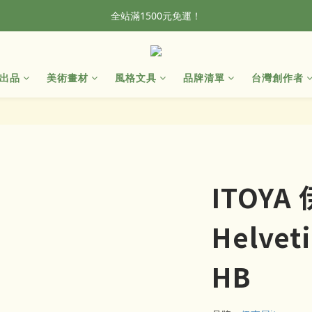
全站滿1500元免運！
全站滿1500元免運！
加入會員，首單輸入折扣碼NEWFROG，滿800現折50
出品
美術畫材
風格文具
品牌清單
台灣創作者
全站滿1500元免運！
ITOYA
Helve
HB