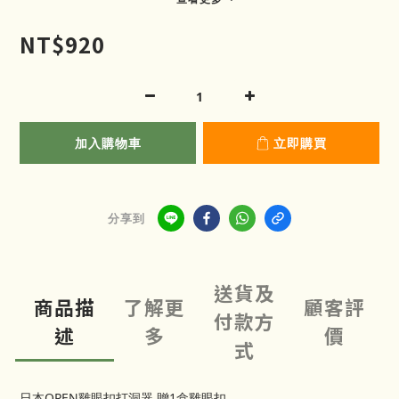
NT$920
加入購物車
立即購買
分享到
送貨及
商品描
了解更
顧客評
付款方
述
多
價
式
日本OPEN雞眼扣打洞器 贈1盒雞眼扣