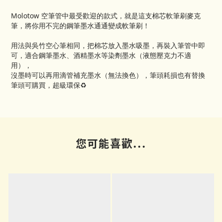
Molotow 空筆管中最受歡迎的款式，就是這支棉芯軟筆刷麥克
筆，將你用不完的鋼筆墨水通通變成軟筆刷！
用法與吳竹空心筆相同，把棉芯放入墨水吸墨，再裝入筆管中即
可，適合鋼筆墨水、酒精墨水等染劑墨水（液態壓克力不適
用），
沒墨時可以再用滴管補充墨水（無法換色），筆頭耗損也有替換
筆頭可購買，超級環保♻️
您可能喜歡...