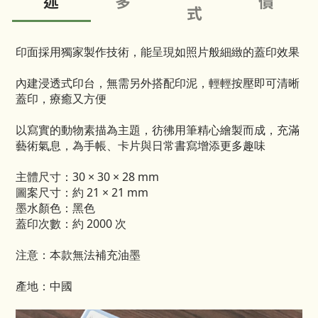
述
多
價
式
印面採用獨家製作技術，能呈現如照片般細緻的蓋印效果
內建浸透式印台，無需另外搭配印泥，輕輕按壓即可清晰
蓋印，療癒又方便
以寫實的動物素描為主題，彷彿用筆精心繪製而成，充滿
藝術氣息，為手帳、卡片與日常書寫增添更多趣味
主體尺寸：30 × 30 × 28 mm
圖案尺寸：約 21 × 21 mm
墨水顏色：黑色
蓋印次數：約 2000 次
注意：本款無法補充油墨
產地：中國