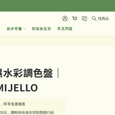
找商品
旅本寄畫
部落格首頁
常見問題
立即購買
濕水彩調色盤｜
IJELLO
元，即享免運優惠
500元，贈蛙哈哈迷你切割墊隨行組